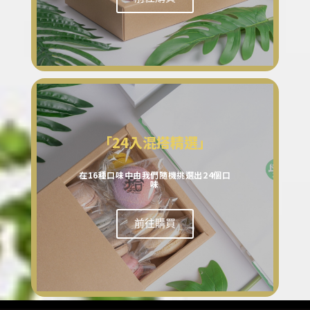
「24入混搭精選」
在16種口味中由我們隨機挑選出24個口
味
前往購買