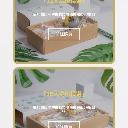
「12入混搭精選」
在16種口味中由我們隨機挑選出12個口
味
前往購買
「16入混搭精選」
在16種口味中由我們隨機挑選出16個口
味
前往購買